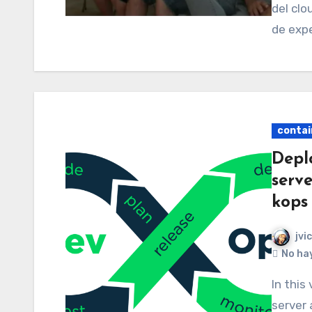
del cl
de expe
contai
Depl
serv
kops
jvi
No ha
In this video we keep working in deploying Minecraft
server 