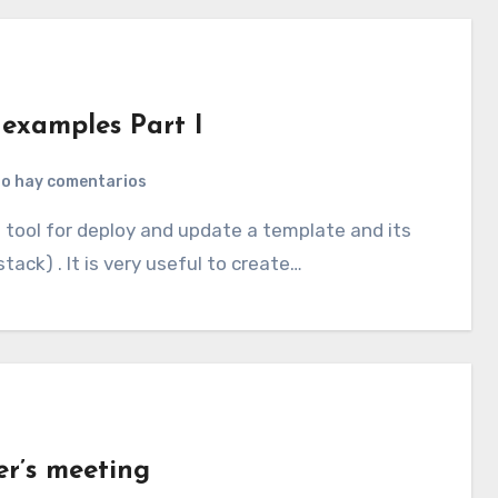
examples Part I
o hay comentarios
tack) . It is very useful to create…
r’s meeting