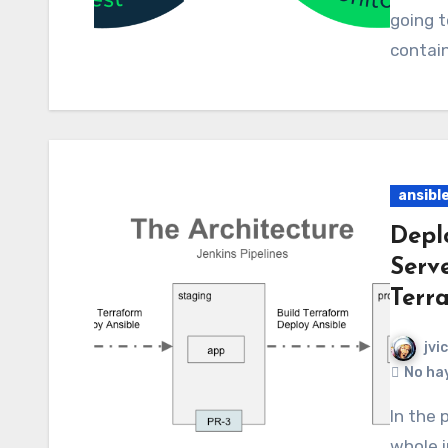
going t
contain
ansibl
Depl
Serv
Terra
jvi
No ha
In the previous post we learnt how to deploy the
whole 