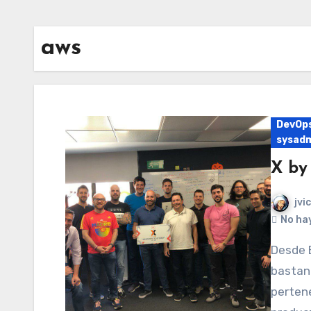
aws
DevOp
sysad
X by
jvi
No ha
Desde Enero de 2018 estoy trabajando en un proyecto
bastan
pertene