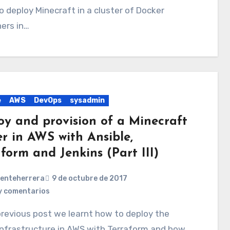
o deploy Minecraft in a cluster of Docker
ers in…
e
AWS
DevOps
sysadmin
oy and provision of a Minecraft
er in AWS with Ansible,
form and Jenkins (Part III)
centeherrera
9 de octubre de 2017
y comentarios
infrastructure in AWS with Terraform and how