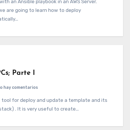
with an Ansible playbook in an AWS Server.
e are going to learn how to deploy
tically…
s; Parte I
o hay comentarios
tack) . It is very useful to create…