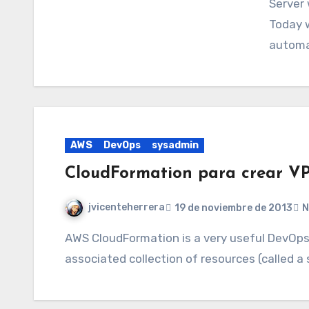
Server 
Today w
automa
AWS
DevOps
sysadmin
CloudFormation para crear VPC
jvicenteherrera
19 de noviembre de 2013
N
AWS CloudFormation is a very useful DevOps tool for deploy and update a template and its
associated collection of resources (called a s