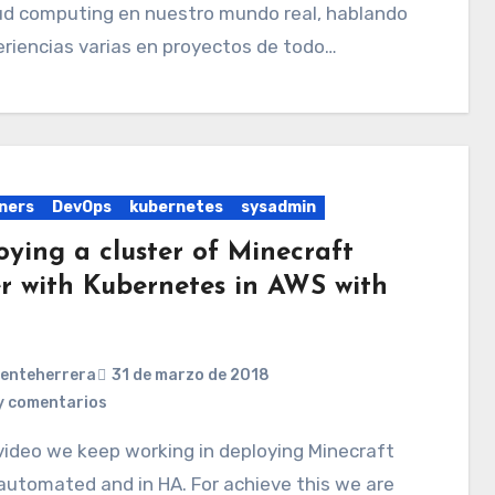
oud computing en nuestro mundo real, hablando
riencias varias en proyectos de todo…
ners
DevOps
kubernetes
sysadmin
oying a cluster of Minecraft
er with Kubernetes in AWS with
centeherrera
31 de marzo de 2018
y comentarios
automated and in HA. For achieve this we are