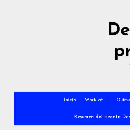
Ir
al
contenido
De
p
Inicio
Work at …
Quime
Resumen del Evento De