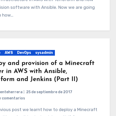
ision software with Ansible. Now we are going
rn how…
e
AWS
DevOps
sysadmin
oy and provision of a Minecraft
er in AWS with Ansible,
form and Jenkins (Part II)
centeherrera
25 de septiembre de 2017
y comentarios