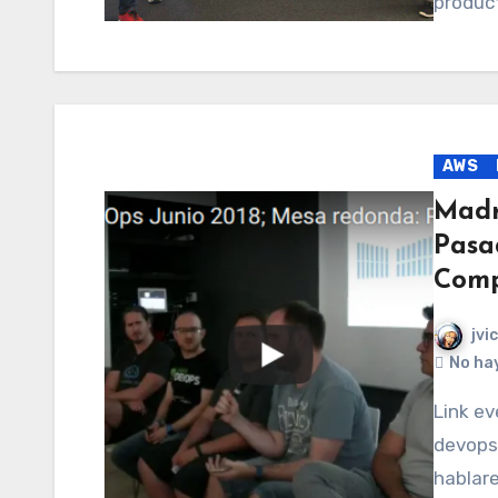
product
AWS
Madr
Pasa
Comp
jvi
No ha
Link evento: https://www.meetup.com/madrid-
devops
hablar