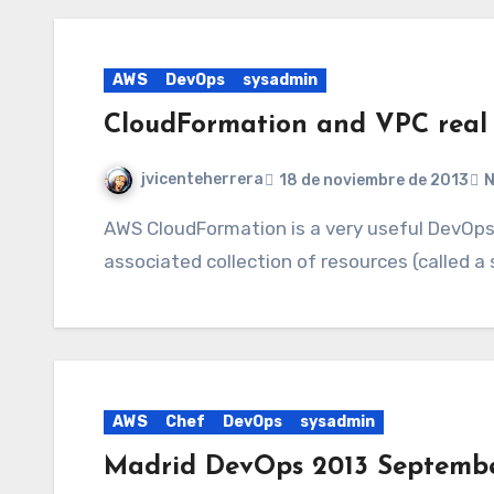
AWS
DevOps
sysadmin
CloudFormation and VPC real 
jvicenteherrera
18 de noviembre de 2013
N
AWS CloudFormation is a very useful DevOps tool for deploy and update a template and its
associated collection of resources (called a s
AWS
Chef
DevOps
sysadmin
Madrid DevOps 2013 Septembe