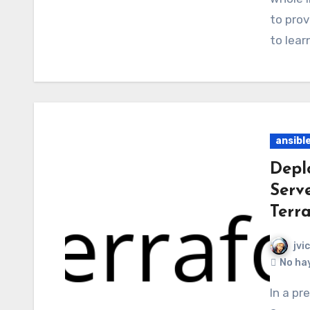
to prov
to lea
ansibl
Depl
Serv
Terra
jvi
No ha
In a previous post we learnt how to deploy a Minecraft