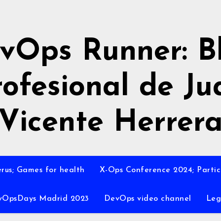
vOps Runner: B
rofesional de Ju
Vicente Herrer
rus; Games for health
X-Ops Conference 2024; Partic
vOpsDays Madrid 2023
DevOps video channel
Leg