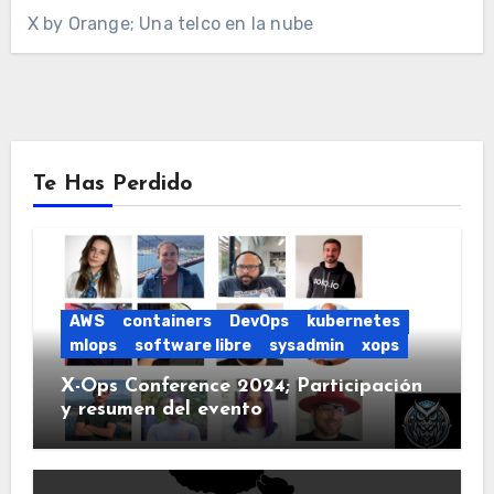
X by Orange; Una telco en la nube
Te Has Perdido
AWS
containers
DevOps
kubernetes
mlops
software libre
sysadmin
xops
X-Ops Conference 2024; Participación
y resumen del evento