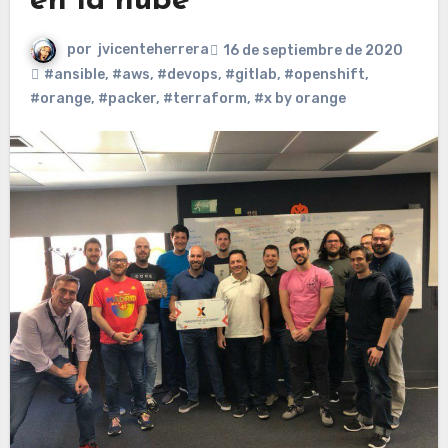
en la nube
por
jvicenteherrera
16 de septiembre de 2020
#ansible
,
#aws
,
#devops
,
#gitlab
,
#openshift
,
#orange
,
#packer
,
#terraform
,
#x by orange