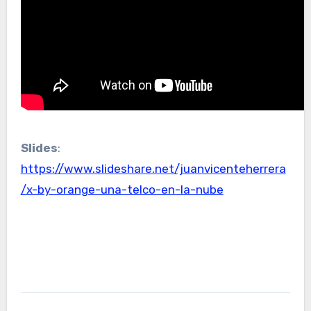
Slides
:
https://www.slideshare.net/juanvicenteherrera
/x-by-orange-una-telco-en-la-nube