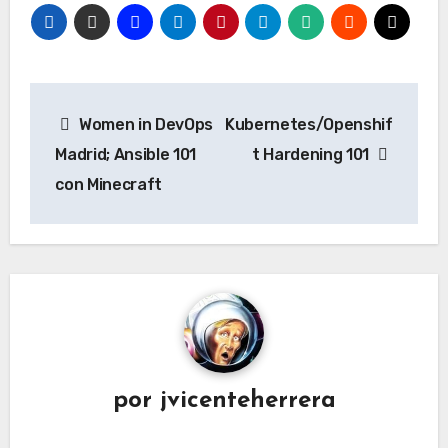
Navegación
Women in DevOps
Kubernetes/Openshif
de
Madrid; Ansible 101
t Hardening 101
entradas
con Minecraft
por
jvicenteherrera