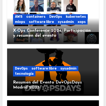
AWS
containers
DevOps
kubernetes
mlops
software libre
sysadmin
xops
X-Ops Conference 2024; Participación
y resumen del evento
DevOps
software libre
sysadmin
tecnología
Resumen del Evento DevOpsDays
Madrid 2023