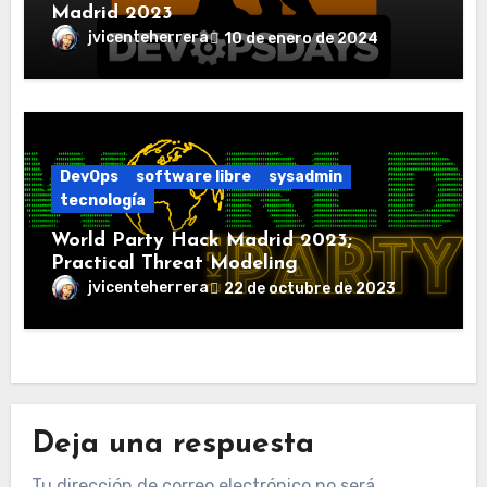
Madrid 2023
jvicenteherrera
10 de enero de 2024
DevOps
software libre
sysadmin
tecnología
World Party Hack Madrid 2023;
Practical Threat Modeling
jvicenteherrera
22 de octubre de 2023
Deja una respuesta
Tu dirección de correo electrónico no será