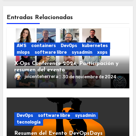
Entradas Relacionadas
AWS
containers
DevOps
kubernetes
mlops
software libre
sysadmin
xops
X-Ops Conference 2024; Participación y
resumen del evento
jvicenteherrera
30 de noviembre de 2024
DevOps
software libre
sysadmin
tecnología
Resumen del Evento DevOpsDays