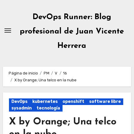
Ir
al
DevOps Runner: Blog
contenido
profesional de Juan Vicente
Herrera
Página de inicio
PM
V
16
X by Orange; Una telco en la nube
DevOps
kubernetes
openshift
software libre
sysadmin
tecnología
X by Orange; Una telco