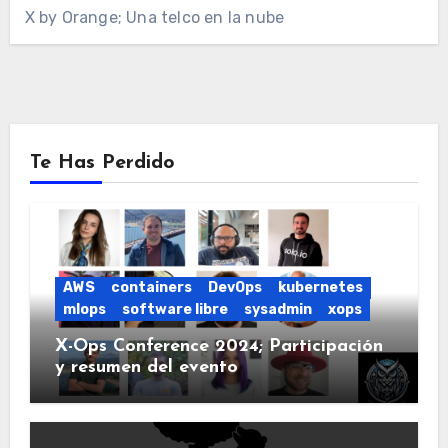
X by Orange; Una telco en la nube
Te Has Perdido
AWS
containers
DevOps
kubernetes
mlops
software libre
sysadmin
xops
X-Ops Conference 2024; Participación
y resumen del evento