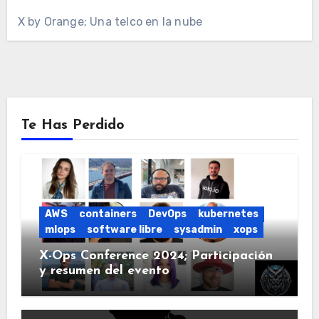
X by Orange; Una telco en la nube
Te Has Perdido
AWS
containers
DevOps
kubernetes
mlops
software libre
sysadmin
xops
X-Ops Conference 2024; Participación
y resumen del evento