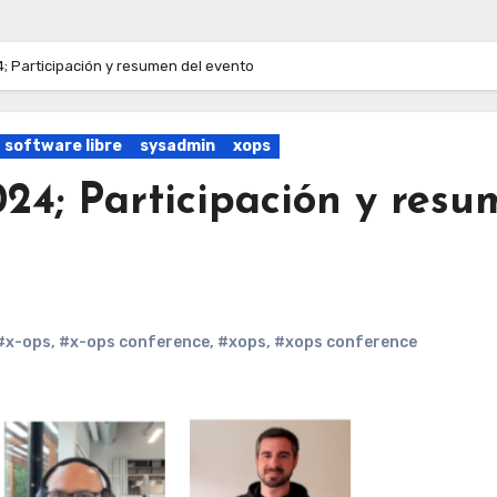
 Participación y resumen del evento
software libre
sysadmin
xops
24; Participación y resu
#x-ops
,
#x-ops conference
,
#xops
,
#xops conference