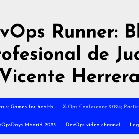
vOps Runner: B
rofesional de Ju
Vicente Herrer
rus; Games for health
X-Ops Conference 2024; Partic
vOpsDays Madrid 2023
DevOps video channel
Leg