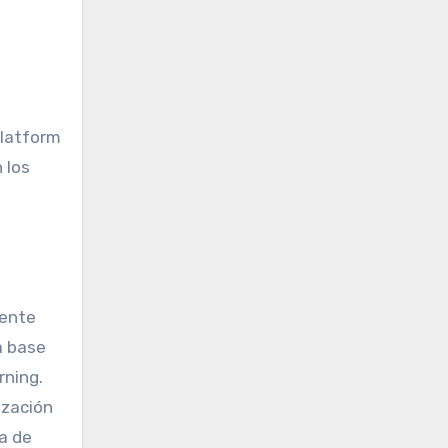
platform
 los
a
mente
a base
rning.
ización
ia de