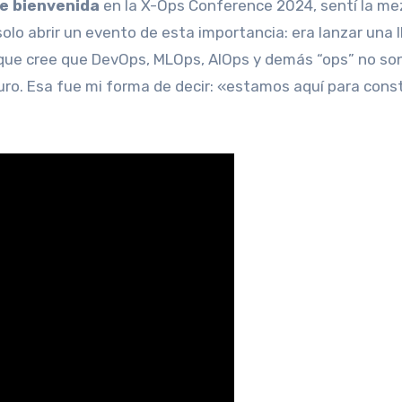
e bienvenida
en la X-Ops Conference 2024, sentí la me
olo abrir un evento de esta importancia: era lanzar una
 que cree que DevOps, MLOps, AIOps y demás “ops” no so
ro. Esa fue mi forma de decir: «estamos aquí para const