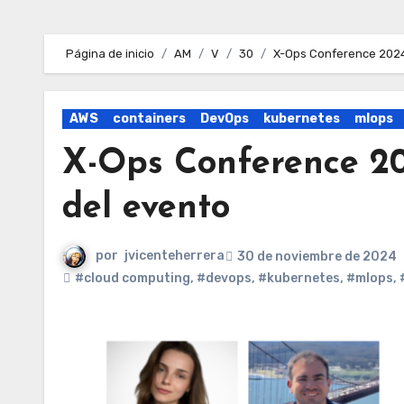
Página de inicio
AM
V
30
X-Ops Conference 2024;
AWS
containers
DevOps
kubernetes
mlops
X-Ops Conference 20
del evento
por
jvicenteherrera
30 de noviembre de 2024
#cloud computing
,
#devops
,
#kubernetes
,
#mlops
,