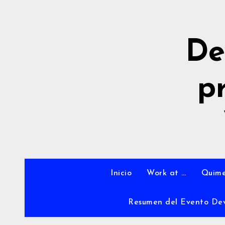
Ir
al
contenido
De
p
Inicio
Work at …
Quime
Resumen del Evento De