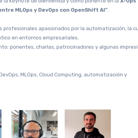
de la keynote de bienvenida y como ponente en la
X-Ops
entre MLOps y DevOps con OpenShift AI”
.
s profesionales apasionados por la automatización, la c
ático en entornos empresariales.
to: ponentes, charlas, patrocinadores y algunas impres
n DevOps, MLOps, Cloud Computing, automatización y