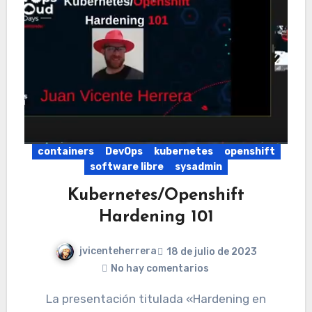
containers
DevOps
kubernetes
openshift
software libre
sysadmin
Kubernetes/Openshift
Hardening 101
jvicenteherrera
18 de julio de 2023
No hay comentarios
La presentación titulada «Hardening en