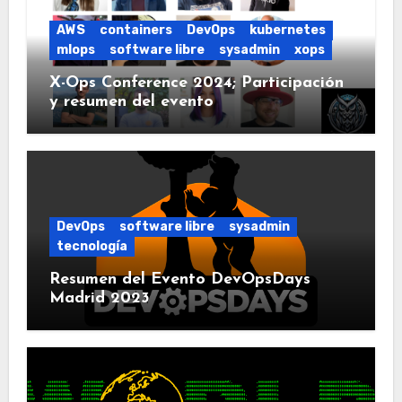
AWS
containers
DevOps
kubernetes
mlops
software libre
sysadmin
xops
X-Ops Conference 2024; Participación
y resumen del evento
DevOps
software libre
sysadmin
tecnología
Resumen del Evento DevOpsDays
Madrid 2023