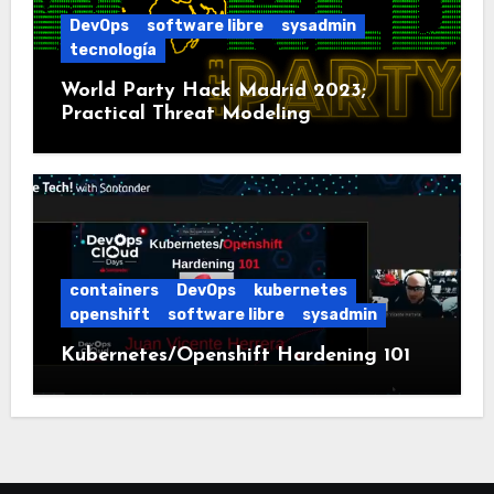
DevOps
software libre
sysadmin
tecnología
World Party Hack Madrid 2023;
Practical Threat Modeling
containers
DevOps
kubernetes
openshift
software libre
sysadmin
Kubernetes/Openshift Hardening 101