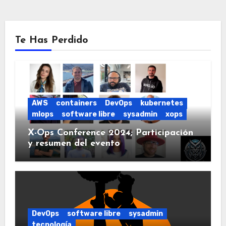
Te Has Perdido
AWS
containers
DevOps
kubernetes
mlops
software libre
sysadmin
xops
X-Ops Conference 2024; Participación
y resumen del evento
DevOps
software libre
sysadmin
tecnología