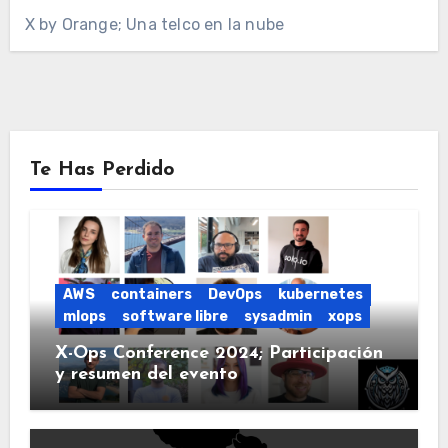
X by Orange; Una telco en la nube
Te Has Perdido
AWS
containers
DevOps
kubernetes
mlops
software libre
sysadmin
xops
X-Ops Conference 2024; Participación
y resumen del evento