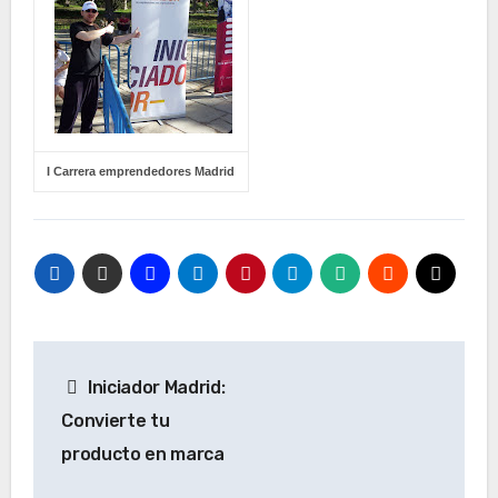
I Carrera emprendedores Madrid
Navegación
Iniciador Madrid:
de
Convierte tu
entradas
producto en marca