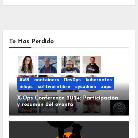
Te Has Perdido
AWS
containers
DevOps
kubernetes
mlops
software libre
sysadmin
xops
X-Ops Conference 2024; Participación
y resumen del evento