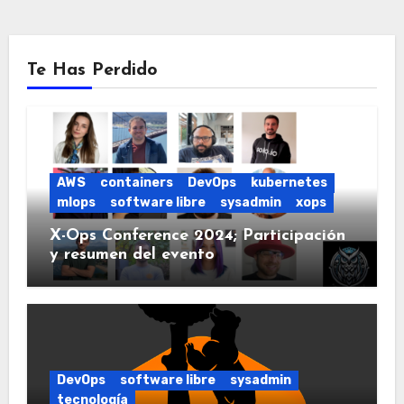
Te Has Perdido
AWS
containers
DevOps
kubernetes
mlops
software libre
sysadmin
xops
X-Ops Conference 2024; Participación
y resumen del evento
DevOps
software libre
sysadmin
tecnología