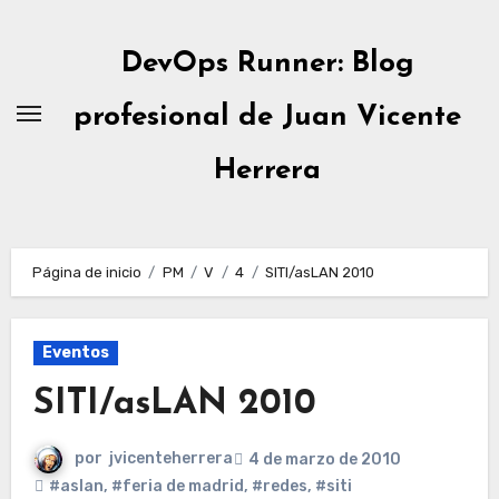
Ir
al
DevOps Runner: Blog
contenido
profesional de Juan Vicente
Herrera
Página de inicio
PM
V
4
SITI/asLAN 2010
Eventos
SITI/asLAN 2010
por
jvicenteherrera
4 de marzo de 2010
#aslan
,
#feria de madrid
,
#redes
,
#siti