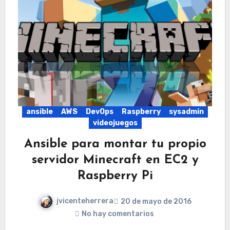
ansible
AWS
DevOps
Raspberry
sysadmin
videojuegos
Ansible para montar tu propio
servidor Minecraft en EC2 y
Raspberry Pi
jvicenteherrera
20 de mayo de 2016
No hay comentarios