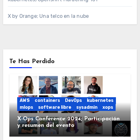
X by Orange; Una telco en la nube
Te Has Perdido
AWS
containers
DevOps
kubernetes
mlops
software libre
sysadmin
xops
X-Ops Conference 2024; Participación
y resumen del evento