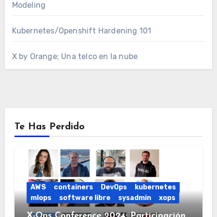
Modeling
Kubernetes/Openshift Hardening 101
X by Orange; Una telco en la nube
Te Has Perdido
AWS
containers
DevOps
kubernetes
mlops
software libre
sysadmin
xops
X-Ops Conference 2024; Participación