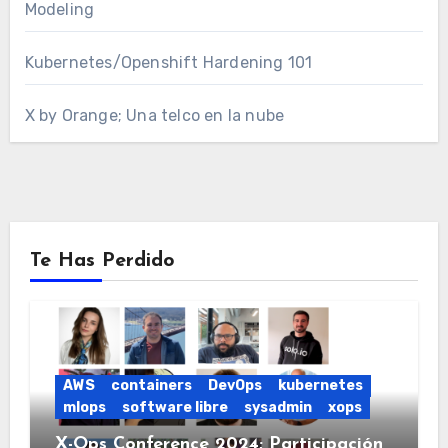
Modeling
Kubernetes/Openshift Hardening 101
X by Orange; Una telco en la nube
Te Has Perdido
AWS
containers
DevOps
kubernetes
mlops
software libre
sysadmin
xops
X-Ops Conference 2024; Participación