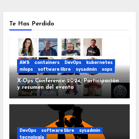
Te Has Perdido
AWS
containers
DevOps
kubernetes
mlops
software libre
sysadmin
xops
X-Ops Conference 2024; Participación
y resumen del evento
DevOps
software libre
sysadmin
tecnología