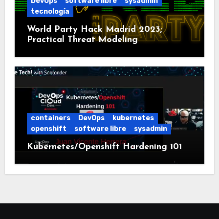
DevOps
software libre
sysadmin
tecnología
World Party Hack Madrid 2023;
Practical Threat Modeling
containers
DevOps
kubernetes
openshift
software libre
sysadmin
Kubernetes/Openshift Hardening 101