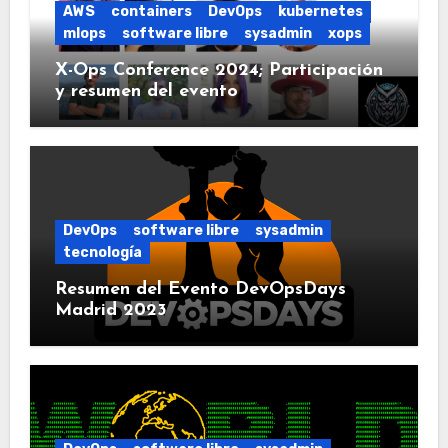
AWS
containers
DevOps
kubernetes
mlops
software libre
sysadmin
xops
X-Ops Conference 2024; Participación
y resumen del evento
DevOps
software libre
sysadmin
tecnología
Resumen del Evento DevOpsDays
Madrid 2023