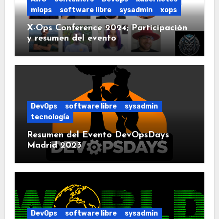
mlops
software libre
sysadmin
xops
X-Ops Conference 2024; Participación
y resumen del evento
DevOps
software libre
sysadmin
tecnología
Resumen del Evento DevOpsDays
Madrid 2023
DevOps
software libre
sysadmin