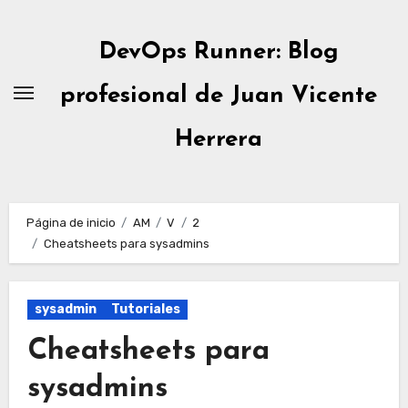
Ir
al
DevOps Runner: Blog
contenido
profesional de Juan Vicente
Herrera
Página de inicio
AM
V
2
Cheatsheets para sysadmins
sysadmin
Tutoriales
Cheatsheets para
sysadmins