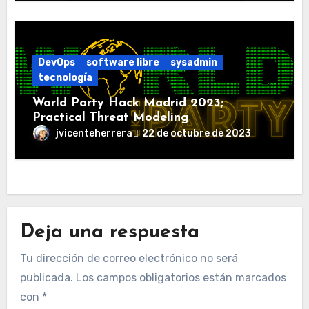
DevOps
software libre
sysadmin
tecnología
World Party Hack Madrid 2023;
Practical Threat Modeling
jvicenteherrera
22 de octubre de 2023
Deja una respuesta
Tu dirección de correo electrónico no será
publicada.
Los campos obligatorios están marcados
con
*