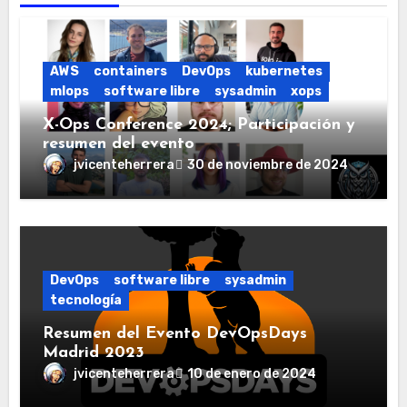
AWS
containers
DevOps
kubernetes
mlops
software libre
sysadmin
xops
X-Ops Conference 2024; Participación y
resumen del evento
jvicenteherrera
30 de noviembre de 2024
DevOps
software libre
sysadmin
tecnología
Resumen del Evento DevOpsDays
Madrid 2023
jvicenteherrera
10 de enero de 2024