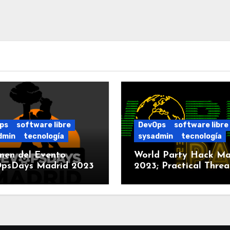
ps
software libre
DevOps
software libre
dmin
tecnología
sysadmin
tecnología
men del Evento
World Party Hack Ma
psDays Madrid 2023
2023; Practical Threa
Modeling