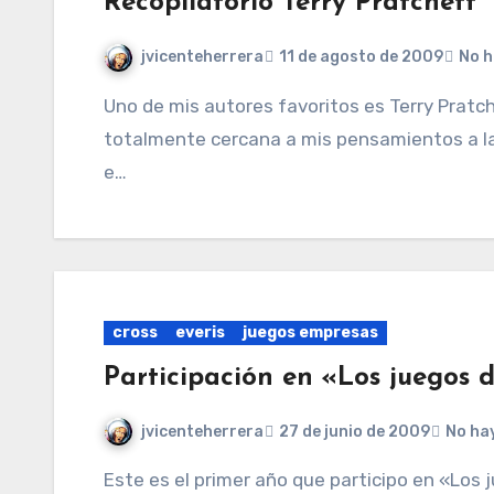
Recopilatorio Terry Pratchett
jvicenteherrera
11 de agosto de 2009
No h
Uno de mis autores favoritos es Terry Pratchett. Su visión filosófica, políticia y religiosa es
totalmente cercana a mis pensamientos a la
e…
cross
everis
juegos empresas
Participación en «Los juegos 
jvicenteherrera
27 de junio de 2009
No ha
Este es el primer año que participo en «Los juegos de las empresas«. La VI Edición 2009 de