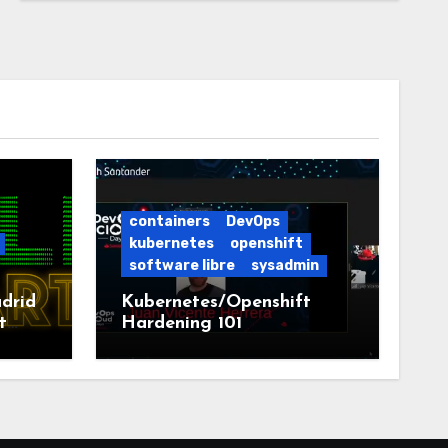
containers
DevOps
kubernetes
openshift
software libre
sysadmin
drid
Kubernetes/Openshift
t
Hardening 101