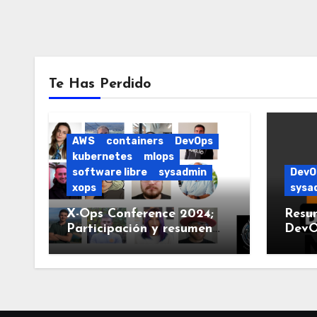
Te Has Perdido
AWS
containers
DevOps
kubernetes
mlops
software libre
sysadmin
DevO
xops
sysa
X-Ops Conference 2024;
Resu
Participación y resumen
DevO
del evento