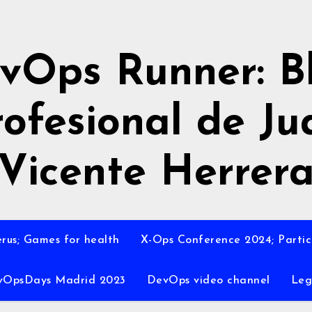
vOps Runner: B
rofesional de Ju
Vicente Herrer
rus; Games for health
X-Ops Conference 2024; Partic
vOpsDays Madrid 2023
DevOps video channel
Leg