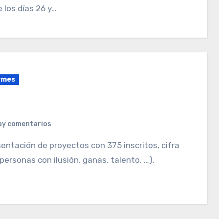
 los días 26 y…
ymes
ay comentarios
rsonas con ilusión, ganas, talento, …).