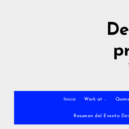
Ir
al
contenido
De
p
Inicio
Work at …
Quime
Resumen del Evento De