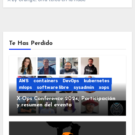
Te Has Perdido
AWS
containers
DevOps
kubernetes
mlops
software libre
sysadmin
xops
X-Ops Conference 2024; Participación
y resumen del evento