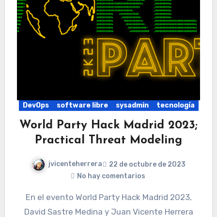
DevOps
software libre
sysadmin
tecnología
World Party Hack Madrid 2023;
Practical Threat Modeling
jvicenteherrera
22 de octubre de 2023
No hay comentarios
En el evento World Party Hack Madrid 2023,
David Sastre Medina y Juan Vicente Herrera