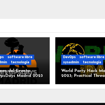
ps
software libre
DevOps
software libre
dmin
tecnología
sysadmin
tecnología
men del Evento
World Party Hack Ma
psDays Madrid 2023
2023; Practical Threa
Modeling