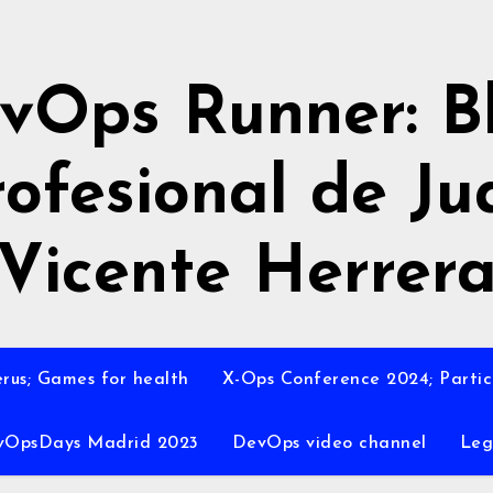
vOps Runner: B
rofesional de Ju
Vicente Herrer
rus; Games for health
X-Ops Conference 2024; Partic
vOpsDays Madrid 2023
DevOps video channel
Leg