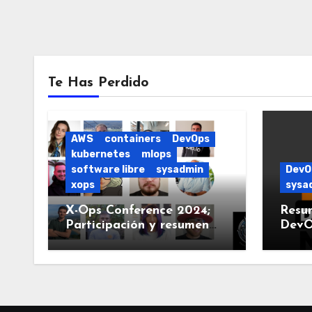
Te Has Perdido
AWS
containers
DevOps
kubernetes
mlops
software libre
sysadmin
DevO
xops
sysa
X-Ops Conference 2024;
Resu
Participación y resumen
DevO
del evento