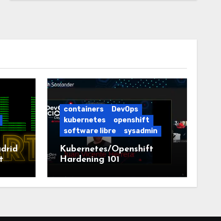
containers
DevOps
kubernetes
openshift
software libre
sysadmin
drid
Kubernetes/Openshift
t
Hardening 101