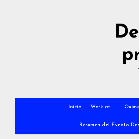
Ir
al
contenido
De
p
Inicio
Work at …
Quime
Resumen del Evento De