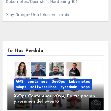
Kubernetes/Openshift Hardening 101
X by Orange; Una telco en la nube
Te Has Perdido
AWS
containers
DevOps
kubernetes
mlops
software libre
sysadmin
xops
X-Ops Conference 2024; Participación
y resumen del evento