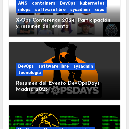
AWS
containers
DevOps
kubernetes
mlops
software libre
sysadmin
xops
X-Ops Conference 2024; Participación
y resumen del evento
DevOps
software libre
sysadmin
tecnología
Resumen del Evento DevOpsDays
Madrid 2023