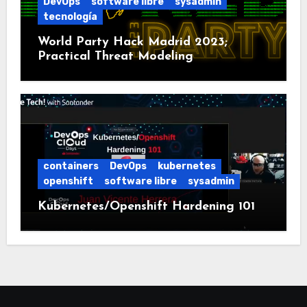
DevOps
software libre
sysadmin
tecnología
World Party Hack Madrid 2023;
Practical Threat Modeling
containers
DevOps
kubernetes
openshift
software libre
sysadmin
Kubernetes/Openshift Hardening 101