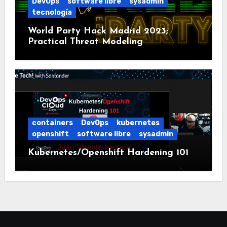
DevOps
software libre
sysadmin
tecnología
World Party Hack Madrid 2023;
Practical Threat Modeling
containers
DevOps
kubernetes
openshift
software libre
sysadmin
Kubernetes/Openshift Hardening 101