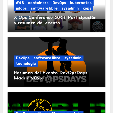
AWS
containers
DevOps
kubernetes
mlops
software libre
sysadmin
xops
X-Ops Conference 2024; Participación
y resumen del evento
DevOps
software libre
sysadmin
tecnología
Resumen del Evento DevOpsDays
Madrid 2023