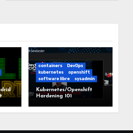
containers
DevOps
kubernetes
openshift
software libre
sysadmin
drid
Kubernetes/Openshift
t
Hardening 101