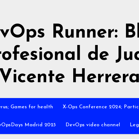
vOps Runner: B
rofesional de Ju
Vicente Herrer
rus; Games for health
X-Ops Conference 2024; Partic
vOpsDays Madrid 2023
DevOps video channel
Leg