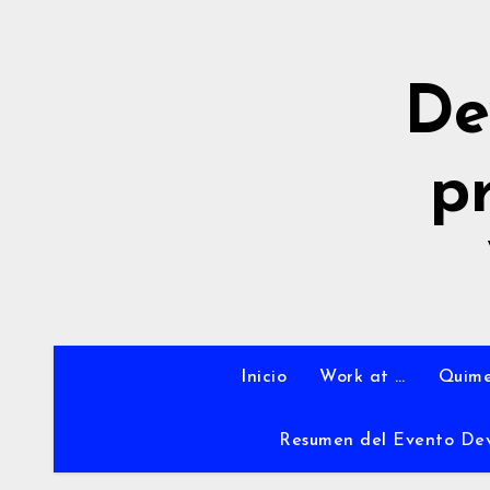
Ir
al
contenido
De
p
Inicio
Work at …
Quime
Resumen del Evento De