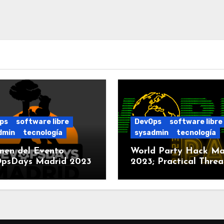
ps
software libre
DevOps
software libre
dmin
tecnología
sysadmin
tecnología
men del Evento
World Party Hack Ma
psDays Madrid 2023
2023; Practical Threa
Modeling