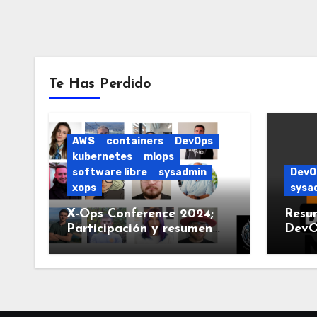
Te Has Perdido
AWS
containers
DevOps
kubernetes
mlops
software libre
sysadmin
DevO
xops
sysa
X-Ops Conference 2024;
Resu
Participación y resumen
DevO
del evento