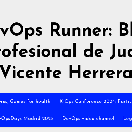
vOps Runner: B
rofesional de Ju
Vicente Herrer
rus; Games for health
X-Ops Conference 2024; Partic
vOpsDays Madrid 2023
DevOps video channel
Leg