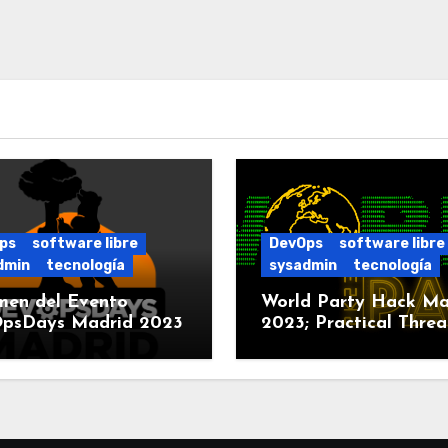
ps
software libre
DevOps
software libre
dmin
tecnología
sysadmin
tecnología
men del Evento
World Party Hack Ma
psDays Madrid 2023
2023; Practical Threa
Modeling