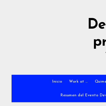
Ir
al
contenido
De
p
Inicio
Work at …
Quime
Resumen del Evento De