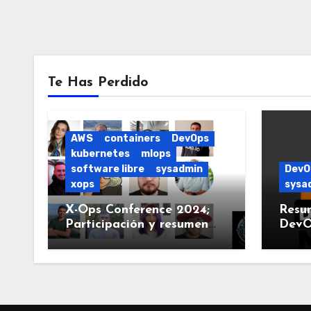
Te Has Perdido
AWS
containers
DevOps
kubernetes
mlops
software libre
sysadmin
DevO
xops
sysa
X-Ops Conference 2024;
Resu
Participación y resumen
DevO
del evento