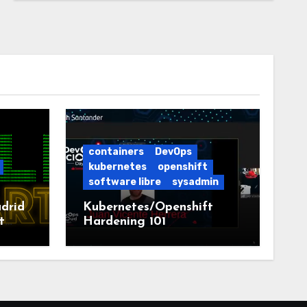
containers
DevOps
kubernetes
openshift
software libre
sysadmin
drid
Kubernetes/Openshift
t
Hardening 101